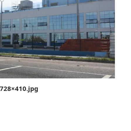
-728×410.jpg