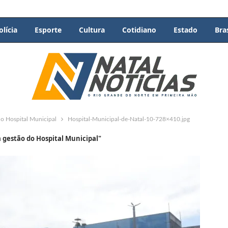
olícia
Esporte
Cultura
Cotidiano
Estado
Bras
do Hospital Municipal
Hospital-Municipal-de-Natal-10-728×410.jpg
a gestão do Hospital Municipal"