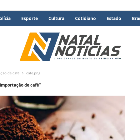
olícia
Esporte
Cultura
Cotidiano
Estado
Bras
ação de café
cafe.png
 importação de café"