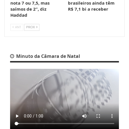
nota 7 ou 7,5, mas
brasileiros ainda têm
saímos de 2”, diz
R$ 7,1 bi a receber
Haddad
ANT
PROX
Minuto da Câmara de Natal