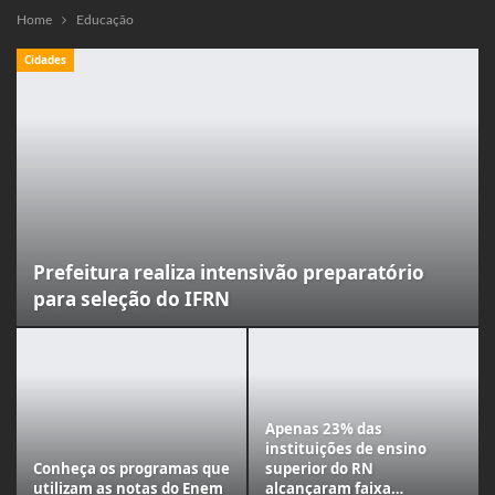
Home
Educação
Cidades
Prefeitura realiza intensivão preparatório
para seleção do IFRN
Apenas 23% das
instituições de ensino
Conheça os programas que
superior do RN
utilizam as notas do Enem
alcançaram faixa…