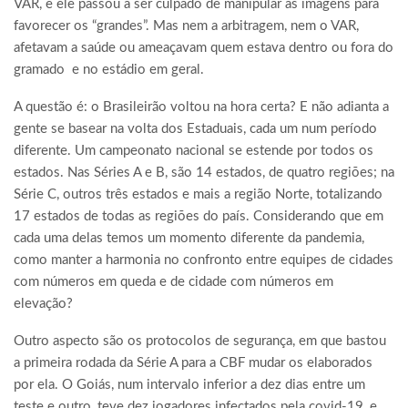
VAR, e ele passou a ser culpado de manipular as imagens para
favorecer os “grandes”. Mas nem a arbitragem, nem o VAR,
afetavam a saúde ou ameaçavam quem estava dentro ou fora do
gramado e no estádio em geral.
A questão é: o Brasileirão voltou na hora certa? E não adianta a
gente se basear na volta dos Estaduais, cada um num período
diferente. Um campeonato nacional se estende por todos os
estados. Nas Séries A e B, são 14 estados, de quatro regiões; na
Série C, outros três estados e mais a região Norte, totalizando
17 estados de todas as regiões do país. Considerando que em
cada uma delas temos um momento diferente da pandemia,
como manter a harmonia no confronto entre equipes de cidades
com números em queda e de cidade com números em
elevação?
Outro aspecto são os protocolos de segurança, em que bastou
a primeira rodada da Série A para a CBF mudar os elaborados
por ela. O Goiás, num intervalo inferior a dez dias entre um
teste e outro, teve dez jogadores infectados pela covid-19, e