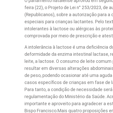
O parlamento natalense aprovou em segunda
feira (22), o Projeto de Lei n° 253/2023, de
(Republicanos), sobre a autorização para a d
especiais para crianças lactantes. Pelo tex
intolerantes à lactose ou alérgicas às prote
comprovada por meio de prescrição e ates
A intolerância à lactose é uma deficiência
deformidade da enzima intestinal lactase,
leite, a lactose. O consumo de leite comum
resultar em diversas alterações abdominais 
de peso, podendo ocasionar até uma aguda 
casos específicos de crianças em fase de
Para tanto, a condição de necessidade será
regulamentação do Ministério da Saúde. Acre
importante e aproveito para agradecer a es
Bispo Francisco.Mais quatro proposições 