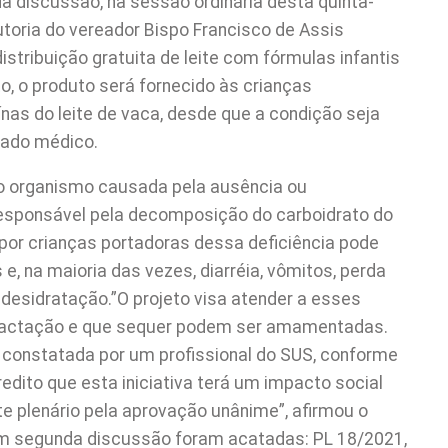
 discussão, na sessão ordinária desta quinta-
 autoria do vereador Bispo Francisco de Assis
istribuição gratuita de leite com fórmulas infantis
to, o produto será fornecido às crianças
ínas do leite de vaca, desde que a condição seja
tado médico.
 do organismo causada pela ausência ou
 responsável pela decomposição do carboidrato do
 por crianças portadoras dessa deficiência pode
e, na maioria das vezes, diarréia, vômitos, perda
desidratação.”O projeto visa atender a esses
 lactação e que sequer podem ser amamentadas.
 constatada por um profissional do SUS, conforme
dito que esta iniciativa terá um impacto social
te plenário pela aprovação unânime”, afirmou o
em segunda discussão foram acatadas: PL 18/2021,