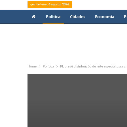
quinta-feira, 6 agosto, 2026
Política
Cidades
Economia
P
Home
Política
PL prevê distribuição de leite especial para c