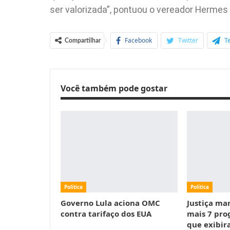
ser valorizada”, pontuou o vereador Herme
Facebook
Twitter
T
Compartilhar
Você também pode gostar
Política
Política
Governo Lula aciona OMC
Justiça man
contra tarifaço dos EUA
mais 7 pro
que exibi