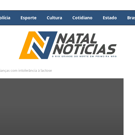
olícia
Esporte
Cultura
Cotidiano
Estado
Bras
rianças com intolerância à lactose