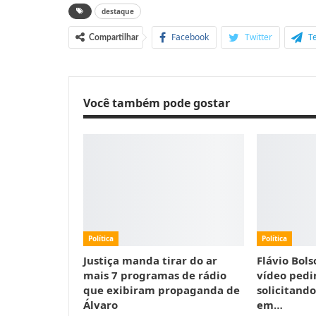
destaque
Facebook
Twitter
T
Compartilhar
Você também pode gostar
Política
Política
Justiça manda tirar do ar
Flávio Bol
mais 7 programas de rádio
vídeo pedi
que exibiram propaganda de
solicitand
Álvaro
em…