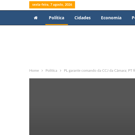
sexta-feira, 7 agosto, 2026
Política
Cidades
Economia
P
Home
Política
PL garante comando da CCJ da Câmara; PT f