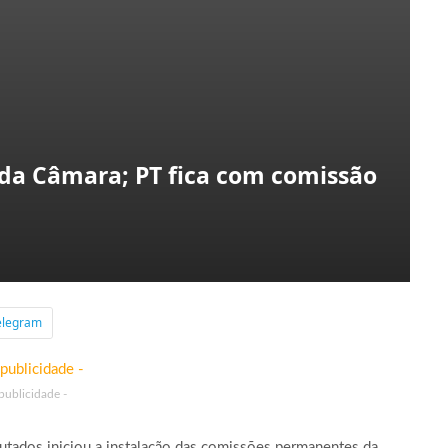
da Câmara; PT fica com comissão
elegram
 publicidade -
tados iniciou a instalação das comissões permanentes da