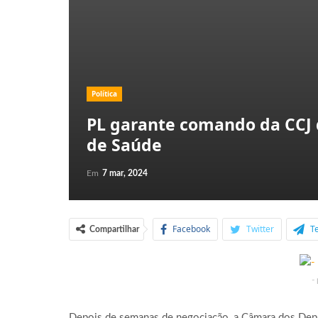
Política
PL garante comando da CCJ 
de Saúde
Em
7 mar, 2024
Facebook
Twitter
T
Compartilhar
-
Depois de semanas de negociação, a Câmara dos Depu