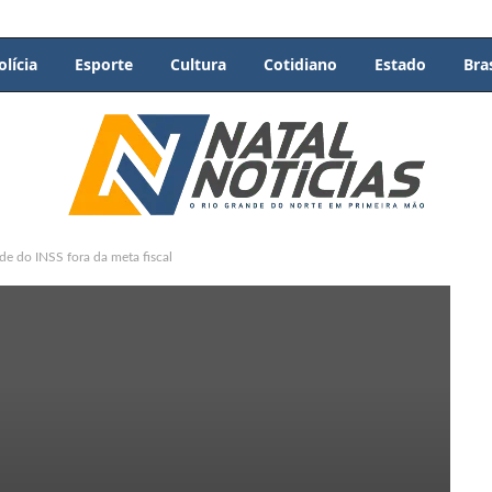
olícia
Esporte
Cultura
Cotidiano
Estado
Bras
de do INSS fora da meta fiscal