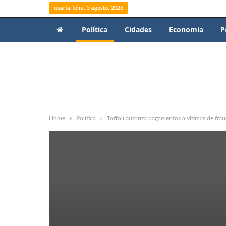
quarta-feira, 5 agosto, 2026
Política
Cidades
Economia
P
Home
Política
Toffoli autoriza pagamentos a vítimas de frau