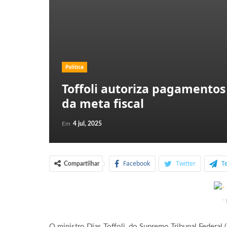
Política
Toffoli autoriza pagamentos
da meta fiscal
Em
4 jul, 2025
Facebook
Twitter
T
Compartilhar
-
O ministro Dias Toffoli, do Supremo Tribunal Federal (