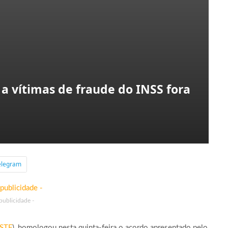
 a vítimas de fraude do INSS fora
elegram
 publicidade -
STF
), homologou nesta quinta-feira o acordo apresentado pelo