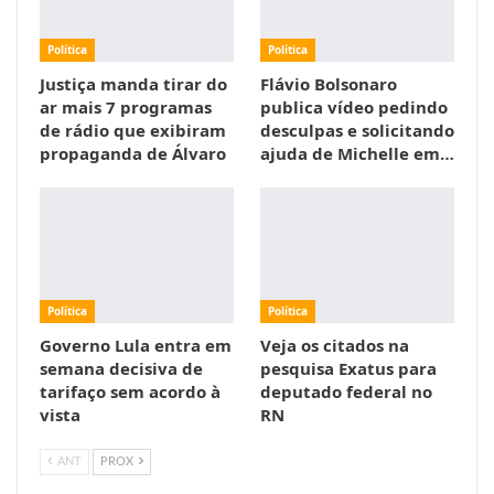
Política
Política
Justiça manda tirar do
Flávio Bolsonaro
ar mais 7 programas
publica vídeo pedindo
de rádio que exibiram
desculpas e solicitando
propaganda de Álvaro
ajuda de Michelle em…
Política
Política
Governo Lula entra em
Veja os citados na
semana decisiva de
pesquisa Exatus para
tarifaço sem acordo à
deputado federal no
vista
RN
ANT
PROX