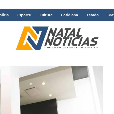
olícia
Esporte
Cultura
Cotidiano
Estado
Bras