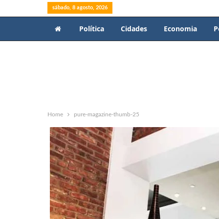
sábado, 8 agosto, 2026
Política
Cidades
Economia
P
Home
pure-magazine-thumb-25