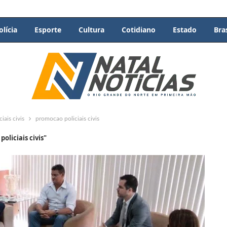
olícia
Esporte
Cultura
Cotidiano
Estado
Bras
ais civis
promocao policiais civis
oliciais civis"