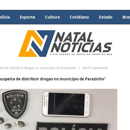
olícia
Esporte
Cultura
Cotidiano
Estado
Bras
ita de distribuir drogas no município de Parazinho
06.07 apreensão
 suspeita de distribuir drogas no município de Parazinho"