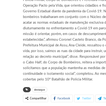
Operação Pacto pela Vida, que orientou cidadãos e fi
Governo Estadual diante da pandemia da Covid-19. Na 
bombeiros trabalharam em conjunto com o Núcleo de Vig
acatar as normas estaduais de manutenção exclusiva do
diuturnamente no enfrentamento a Covid-19 em parce
missão é orientar, porém, em casos de descumprimen
estabelecidas”, afirmou Coronel Castelo Branco, da Polí
Prefeitura Municipal de Assu, Ana Cleide, ressaltou o 
vida, por isso, saímos as ruas da cidade para instruir
relação ao decreto municipal”, disse. Responsável por 
o Cabo Half, do Corpo de Bombeiros, reitera a impor
solicitamos que a população mantenha as medidas de 
continuidade o isolamento social”, completou. Ao me
cobertas pelo 10° Batalhão de Polícia Militar.
destaque
Facebook
Twitter
T
Compartilhar