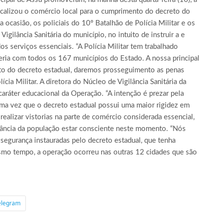
scalizou o comércio local para o cumprimento do decreto do
ocasião, os policiais do 10º Batalhão de Polícia Militar e os
ilância Sanitária do município, no intuito de instruir a e
s serviços essenciais. “A Polícia Militar tem trabalhado
ria com todos os 167 municípios do Estado. A nossa principal
to do decreto estadual, daremos prosseguimento as penas
cia Militar. A diretora do Núcleo de Vigilância Sanitária da
caráter educacional da Operação. “A intenção é prezar pela
, uma vez que o decreto estadual possui uma maior rigidez em
realizar vistorias na parte de comércio considerada essencial,
tância da população estar consciente neste momento. “Nós
segurança instauradas pelo decreto estadual, que tenha
smo tempo, a operação ocorreu nas outras 12 cidades que são
elegram