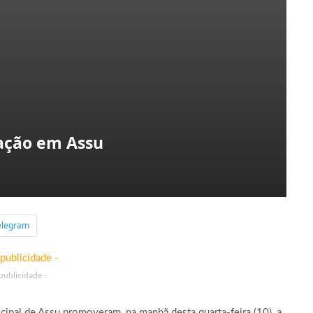
ração em Assu
elegram
 publicidade -
cipal de Assu promoveram, na manhã desta quarta-feira (10), a