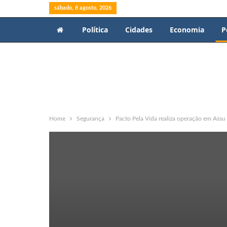
sábado, 8 agosto, 2026
Política
Cidades
Economia
P
Home
Segurança
Pacto Pela Vida realiza operação em Assu