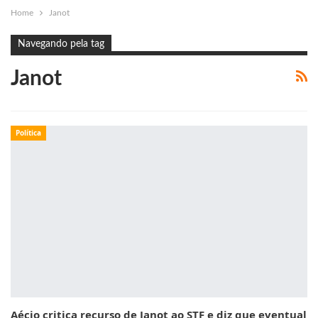
Home
Janot
Navegando pela tag
Janot
Política
Aécio critica recurso de Janot ao STF e diz que eventual