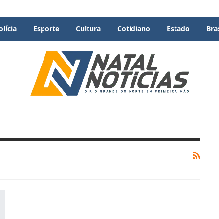
olícia
Esporte
Cultura
Cotidiano
Estado
Bras