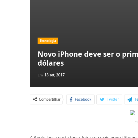
Tecnologia
Novo iPhone deve ser o prim
dólares
Em
13 set, 2017
Facebook
Twitter
T
Compartilhar
-
A Apple lança nesta terça-feira seu mais novo iPhone,