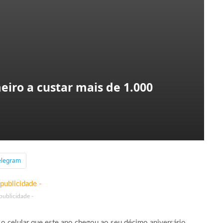
eiro a custar mais de 1.000
elegram
 publicidade -
 o celular que este ano chegou ao seu décimo aniversário.