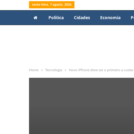
sexta-feira, 7 agosto, 2026
Política
Cidades
Economia
P
Home
Tecnologia
Novo iPhone deve ser o primeiro a custar