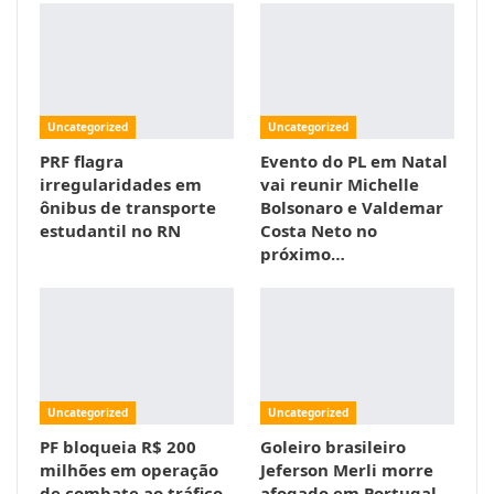
Uncategorized
Uncategorized
PRF flagra
Evento do PL em Natal
irregularidades em
vai reunir Michelle
ônibus de transporte
Bolsonaro e Valdemar
estudantil no RN
Costa Neto no
próximo…
Uncategorized
Uncategorized
PF bloqueia R$ 200
Goleiro brasileiro
milhões em operação
Jeferson Merli morre
de combate ao tráfico
afogado em Portugal