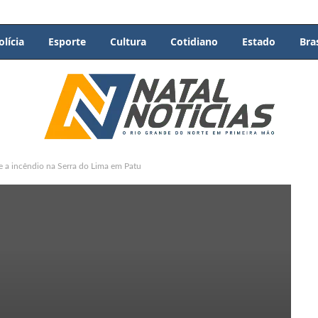
olícia
Esporte
Cultura
Cotidiano
Estado
Bras
a incêndio na Serra do Lima em Patu