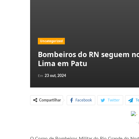
Uncategorized
Bombeiros do RN seguem no 
Lima em Patu
Em
23 out, 2024
Facebook
Twitter
T
Compartilhar
-
O Corpo de Bombeiros Militar do Rio Grande do Nort