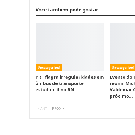
Você também pode gostar
Uncategorized
Uncategorized
PRF flagra irregularidades em
Evento do 
ônibus de transporte
reunir Mic
estudantil no RN
Valdemar C
próximo…
ANT
PROX