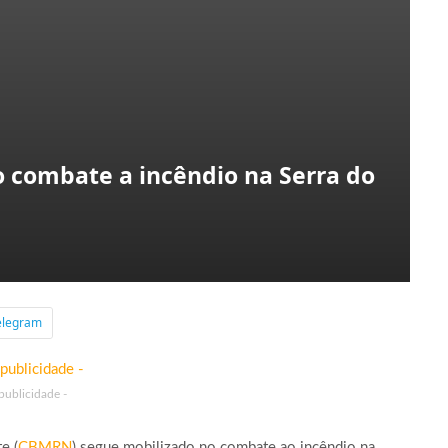
combate a incêndio na Serra do
elegram
 publicidade -
e (
CBMRN
) segue mobilizado no combate ao incêndio na