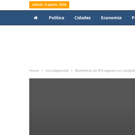
sábado, 8 agosto, 2026
Política
Cidades
Economia
P
Home
Uncategorized
Bombeiros do RN seguem no combate 