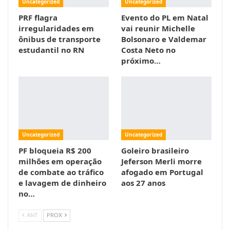
Uncategorized
Uncategorized
PRF flagra
Evento do PL em Natal
irregularidades em
vai reunir Michelle
ônibus de transporte
Bolsonaro e Valdemar
estudantil no RN
Costa Neto no
próximo…
Uncategorized
Uncategorized
PF bloqueia R$ 200
Goleiro brasileiro
milhões em operação
Jeferson Merli morre
de combate ao tráfico
afogado em Portugal
e lavagem de dinheiro
aos 27 anos
no…
ANT
PROX