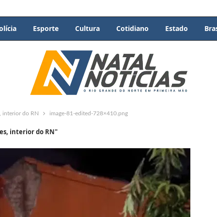
olícia
Esporte
Cultura
Cotidiano
Estado
Bras
 interior do RN
image-81-edited-728×410.png
s, interior do RN"