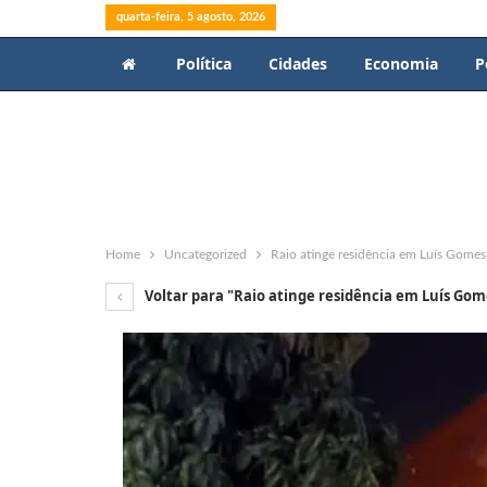
quarta-feira, 5 agosto, 2026
Política
Cidades
Economia
P
Home
Uncategorized
Raio atinge residência em Luís Gomes,
Voltar para "Raio atinge residência em Luís Gome