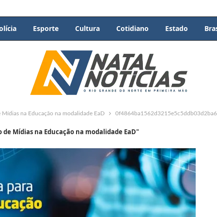
olícia
Esporte
Cultura
Cotidiano
Estado
Bras
 de Mídias na Educação na modalidade EaD
0f4864ba1562d3215e5c5ddb03d2ba6
so de Mídias na Educação na modalidade EaD"