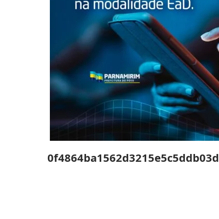
0f4864ba1562d3215e5c5ddb03d