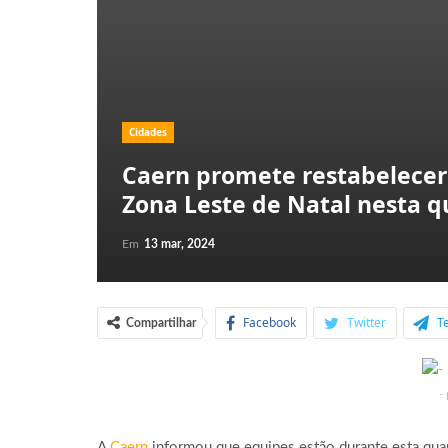
Cidades
Caern promete restabelecer
Zona Leste de Natal nesta q
Em
13 mar, 2024
Facebook
Twitter
T
Compartilhar
-
A
Caern
informou que equipes estão durante esta quart