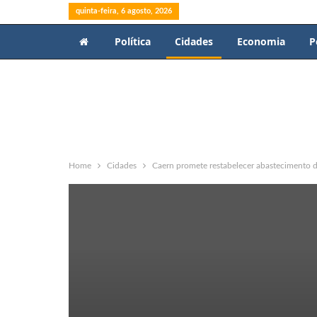
quinta-feira, 6 agosto, 2026
Política
Cidades
Economia
P
Home
Cidades
Caern promete restabelecer abastecimento de