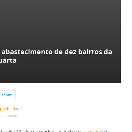
 abastecimento de dez bairros da
uarta
elegram
 publicidade -
a-feira 13 a fim de concluir a retirada de
vazamento
de