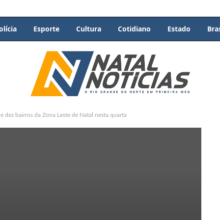
olícia
Esporte
Cultura
Cotidiano
Estado
Bras
 dez bairros da Zona Leste de Natal nesta quarta