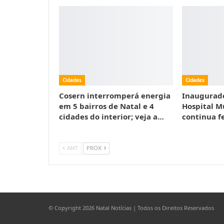
Cidades
Cidades
Cosern interromperá energia
Inaugurad
em 5 bairros de Natal e 4
Hospital M
cidades do interior; veja a…
continua f
ANT
PROX
© Copyright 2026 Natal Notícias | Todos os Direitos Reservados