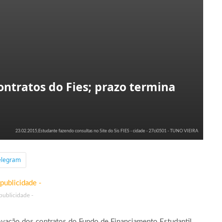
ntratos do Fies; prazo termina
23.02.2015,Estudante fazendo consultas no Site do Sis FIES - cidade - 27ci0501 - TUNO VIEIRA
elegram
 publicidade -
novação dos contratos do Fundo de Financiamento Estudantil