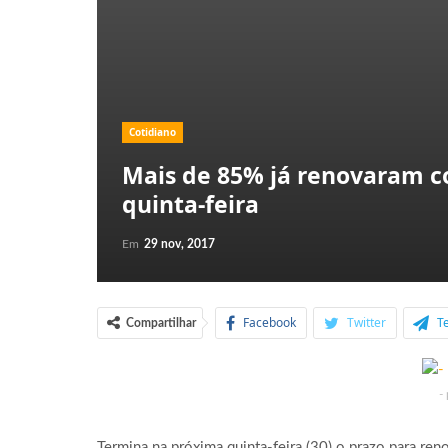
Cotidiano
Mais de 85% já renovaram co
quinta-feira
Em
29 nov, 2017
Facebook
Twitter
T
Compartilhar
-
Termina na próxima quinta-feira (30) o prazo para re