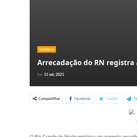
Cotidiano
Arrecadação do RN registra 
Em
15 set, 2021
Facebook
Twitter
T
Compartilhar
-
O Rio Grande do Norte registrou um aumento recorde 