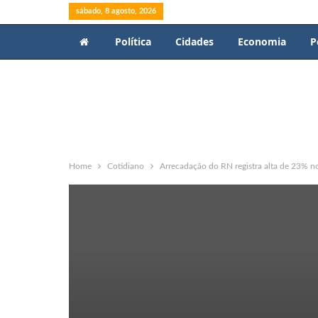
sábado, 8 agosto, 2026
Política
Cidades
Economia
P
Home
Cotidiano
Arrecadação do RN registra alta de 23% n