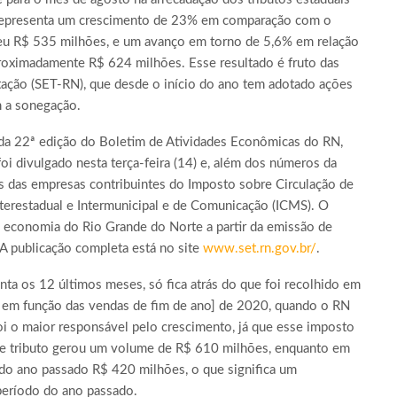
representa um crescimento de 23% em comparação com o
u R$ 535 milhões, e um avanço em torno de 5,6% em relação
aproximadamente R$ 624 milhões. Esse resultado é fruto das
butação (SET-RN), que desde o início do ano tem adotado ações
m a sonegação.
da 22ª edição do Boletim de Atividades Econômicas do RN,
i divulgado nesta terça-feira (14) e, além dos números da
is das empresas contribuintes do Imposto sobre Circulação de
terestadual e Intermunicipal e de Comunicação (ICMS). O
a economia do Rio Grande do Norte a partir da emissão de
A publicação completa está no site
www.set.rn.gov.br/
.
nta os 12 últimos meses, só fica atrás do que foi recolhido em
 em função das vendas de fim de ano] de 2020, quando o RN
i o maior responsável pelo crescimento, já que esse imposto
se tributo gerou um volume de R$ 610 milhões, enquanto em
 do ano passado R$ 420 milhões, o que significa um
período do ano passado.