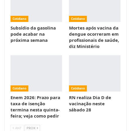
Cotidiano
Cotidiano
Subsídio da gasolina
Mortes após vacina da
pode acabar na
dengue ocorreram em
próxima semana
profissionais de saúde,
diz Ministério
Cotidiano
Cotidiano
Enem 2026: Prazo para
RN realiza Dia D de
taxa de isenção
vacinação neste
termina nesta quinta-
sábado 28
feira; veja como pedir
ANT
PROX