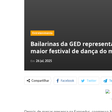
Entretenimento
Bailarinas da GED represen
maior festival de dança do
Em
26 jul, 2025
Facebook
Twitter
T
Compartilhar
-
Depois de marcar presença na Expoeduc, congresso No