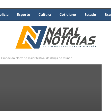
olícia
Esporte
Cultura
Cotidiano
Estado
Bras
o Grande do Norte no maior festival de dança do mundo