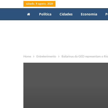
sábado, 8 agosto, 2026
Política
Cidades
Economia
P
Home
Entretenimento
Bailarinas da GED representam o Ri