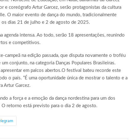
r e coreógrafo Artur Garcez, serão protagonistas da cultura
ille. O maior evento de dança do mundo, tradicionalmente
re os dias 21 de julho e 2 de agosto de 2025.
 agenda intensa. Ao todo, serão 18 apresentações, reunindo
rtos e competitivos.
vice-campeã na edição passada, que disputa novamente o troféu
e um conjunto, na categoria Danças Populares Brasileiras.
presentar em palcos abertos.O festival bateu recorde este
odo o país. “É uma oportunidade única de mostrar o talento e a
a Artur Garcez.
ando a força e a emoção da dança nordestina para um dos
 O retorno está previsto para o dia 2 de agosto.
elegram