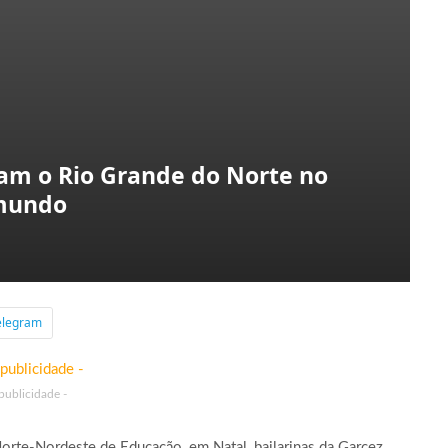
tam o Rio Grande do Norte no
 mundo
elegram
 publicidade -
rte-Nordeste de Educação, em Natal, bailarinas da Garcez