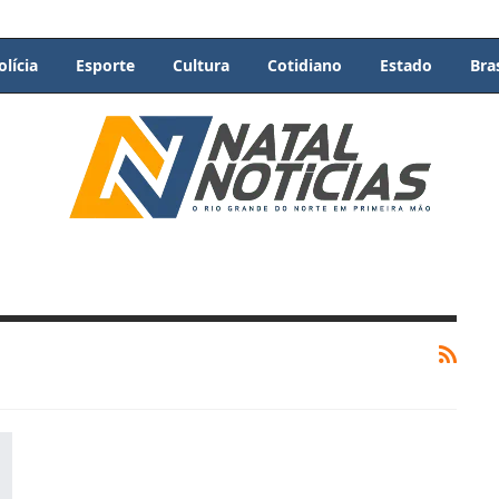
olícia
Esporte
Cultura
Cotidiano
Estado
Bras