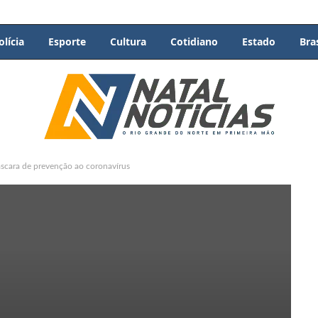
olícia
Esporte
Cultura
Cotidiano
Estado
Bras
scara de prevenção ao coronavírus