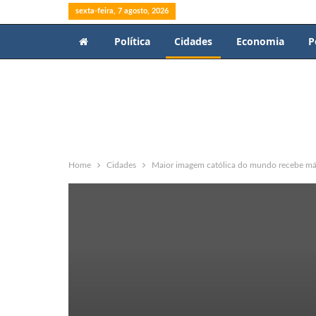
sexta-feira, 7 agosto, 2026
Política
Cidades
Economia
P
Home
Cidades
Maior imagem católica do mundo recebe má