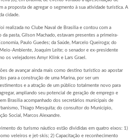
m a proposta de agregar o segmento à sua atividade turística. A
da cidade.
oi realizada no Clube Naval de Brasília e contou com a
ro da pasta, Gilson Machado, estavam presentes a primeira-
 Economia, Paulo Guedes; da Saúde, Marcelo Queiroga; do
 Meio-Ambiente, Joaquim Leite; o senador e ex-presidente
mo os velejadores Amyr Klink e Lars Grael.
ções de avançar ainda mais como destino turístico ao apostar
udos para a construção de uma Marina, por ser um
vestimentos e a atração de um público totalmente novo para
agregar, ampliando seu potencial de geração de emprego e
o em Brasília acompanhado dos secretários municipais de
banismo, Thiago Mesquita; do consultor do Município,
ção Social, Marcos Alexandre.
imento do turismo náutico estão divididas em quatro eixos: 1)
como veleiros e jet-skis; 2) Capacitação e reconhecimento