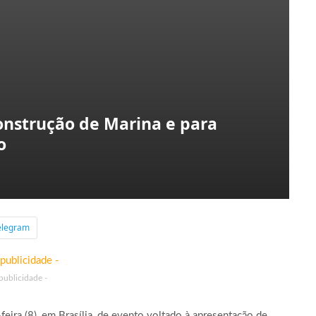
onstrução de Marina e para
o
elegram
 publicidade -
-feira (8), em Brasília, de evento voltado à apresentação de