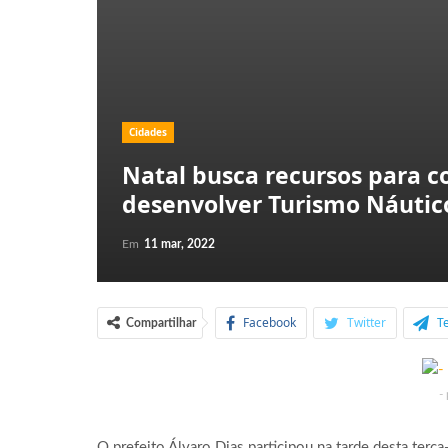
Cidades
Natal busca recursos para c
desenvolver Turismo Náutic
Em
11 mar, 2022
Facebook
Twitter
T
Compartilhar
-
O prefeito Álvaro Dias participou na tarde desta terça