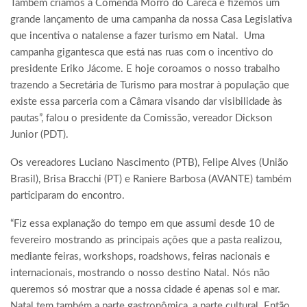
Também criamos a Comenda Morro do Careca e fizemos um
grande lançamento de uma campanha da nossa Casa Legislativa
que incentiva o natalense a fazer turismo em Natal. Uma
campanha gigantesca que está nas ruas com o incentivo do
presidente Eriko Jácome. E hoje coroamos o nosso trabalho
trazendo a Secretária de Turismo para mostrar à população que
existe essa parceria com a Câmara visando dar visibilidade às
pautas”, falou o presidente da Comissão, vereador Dickson
Junior (PDT).
Os vereadores Luciano Nascimento (PTB), Felipe Alves (União
Brasil), Brisa Bracchi (PT) e Raniere Barbosa (AVANTE) também
participaram do encontro.
“Fiz essa explanação do tempo em que assumi desde 10 de
fevereiro mostrando as principais ações que a pasta realizou,
mediante feiras, workshops, roadshows, feiras nacionais e
internacionais, mostrando o nosso destino Natal. Nós não
queremos só mostrar que a nossa cidade é apenas sol e mar.
Natal tem também a parte gastronômica, a parte cultural. Então,