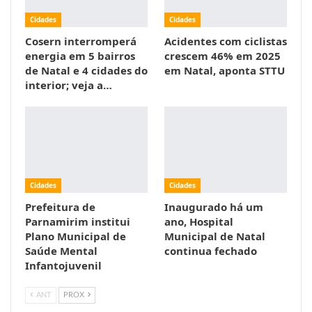
Cidades
Cidades
Cosern interromperá
Acidentes com ciclistas
energia em 5 bairros
crescem 46% em 2025
de Natal e 4 cidades do
em Natal, aponta STTU
interior; veja a…
Cidades
Cidades
Prefeitura de
Inaugurado há um
Parnamirim institui
ano, Hospital
Plano Municipal de
Municipal de Natal
Saúde Mental
continua fechado
Infantojuvenil
ANT
PROX