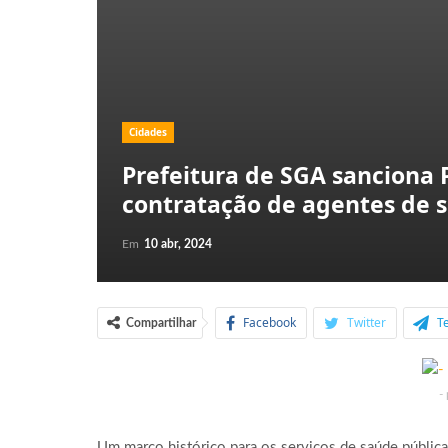
Cidades
Prefeitura de SGA sanciona P
contratação de agentes de 
Em
10 abr, 2024
Facebook
Twitter
T
Compartilhar
-
Um marco histórico para os serviços de saúde públic