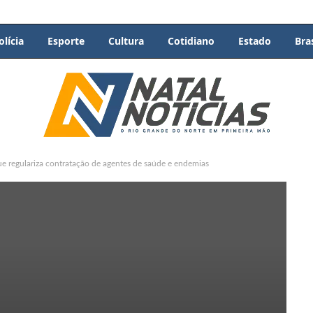
olícia
Esporte
Cultura
Cotidiano
Estado
Bras
ue regulariza contratação de agentes de saúde e endemias