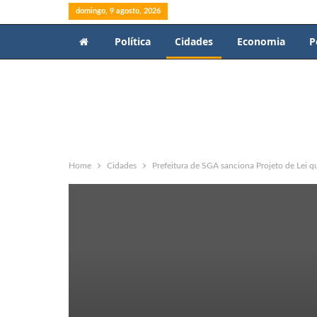
domingo, 9 agosto, 2026
Política
Cidades
Economia
P
Home
Cidades
Prefeitura de SGA sanciona Projeto de Lei q