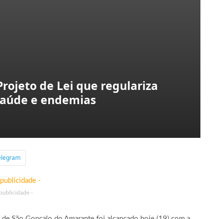
rojeto de Lei que regulariza
saúde e endemias
elegram
 publicidade -
a de São Gonçalo do Amarante foi alcançado hoje (19) com a