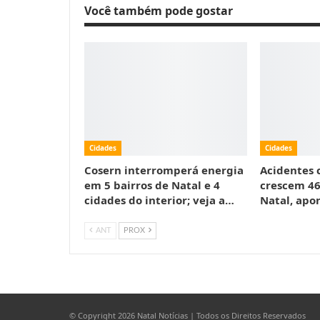
Você também pode gostar
Cidades
Cidades
Cosern interromperá energia
Acidentes c
em 5 bairros de Natal e 4
crescem 4
cidades do interior; veja a…
Natal, apo
ANT
PROX
© Copyright 2026 Natal Notícias | Todos os Direitos Reservados