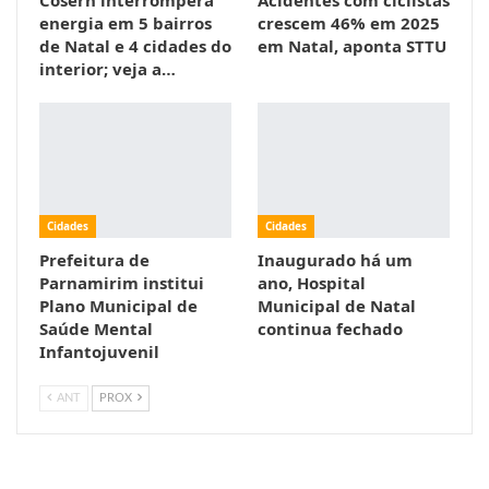
Cosern interromperá
Acidentes com ciclistas
energia em 5 bairros
crescem 46% em 2025
de Natal e 4 cidades do
em Natal, aponta STTU
interior; veja a…
Cidades
Cidades
Prefeitura de
Inaugurado há um
Parnamirim institui
ano, Hospital
Plano Municipal de
Municipal de Natal
Saúde Mental
continua fechado
Infantojuvenil
ANT
PROX